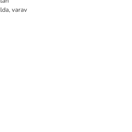
llan
lda, varav