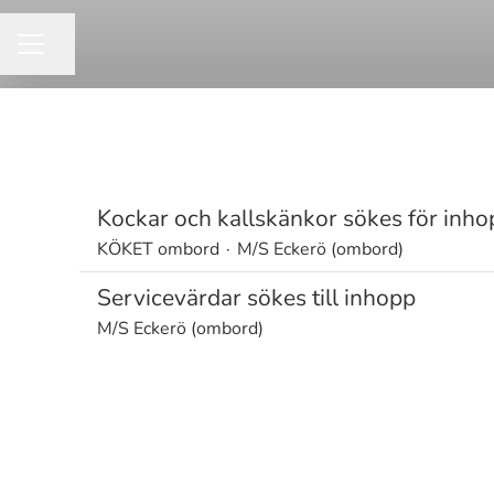
Dela sidan
KARRIÄRMENY
Kockar och kallskänkor sökes för inho
KÖKET ombord
·
M/S Eckerö (ombord)
Servicevärdar sökes till inhopp
M/S Eckerö (ombord)