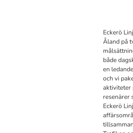
Eckerö Lin
Åland på t
målsättnin
både dagsk
en ledande 
och vi pake
aktiviteter
resenärer 
Eckerö Lin
affärsomr
tillsamman