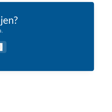
jen?
.
Logga in