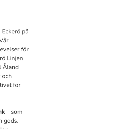
h Eckerö på
 Vår
evelser för
rö Linjen
ll Åland
r och
tivet för
nk
– som
h gods.