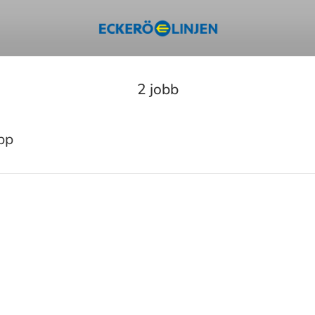
2 jobb
pp