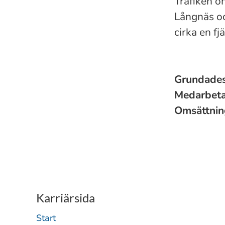
Trafiken o
Långnäs oc
cirka en fj
Grundade
Medarbet
Omsättni
Karriärsida
Start