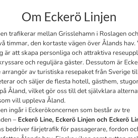
Om Eckerö Linjen
jen trafikerar mellan Grisslehamn i Roslagen oc
vå timmar, den kortaste vägen över Ålands hav.
g är att skapa personliga och attraktiva reseuppl
ryssare och reguljära gäster. Dessutom är Ecke
arrangör av turistiska resepaket från Sverige ti
terar och säljer de flesta hotell, gästhem, stugo
 på Åland, vilket gör oss till det självklara alterna
som vill uppleva Åland.
jen ingår i Eckerökoncernen som består av tre
åden –
Eckerö Line, Eckerö Linjen och Eckerö Li
s bedriver färjetrafik för passagerare, fordon oc