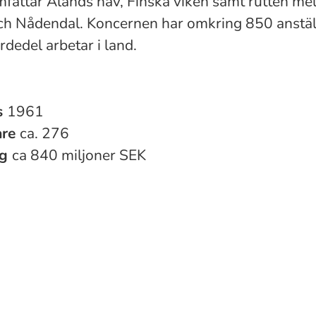
mfattar Ålands hav, Finska viken samt rutten me
h Nådendal. Koncernen har omkring 850 anstäl
ärdedel arbetar i land.
s
1961
are
ca. 276
ng
ca 840 miljoner SEK